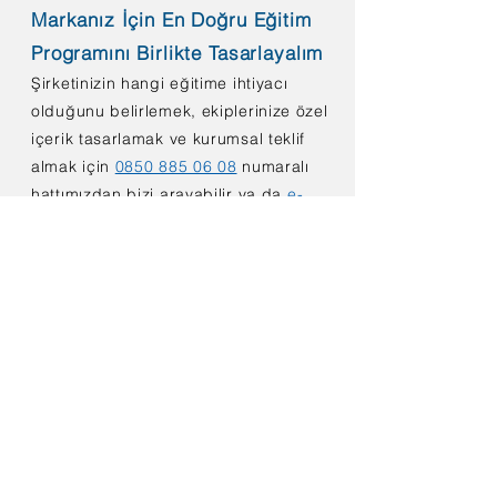
Markanız İçin En Doğru Eğitim
Programını Birlikte Tasarlayalım
​Şirketinizin hangi eğitime ihtiyacı
olduğunu belirlemek, ekiplerinize özel
içerik tasarlamak ve kurumsal teklif
almak için
0850 885 06 08
numaralı
hattımızdan bizi arayabilir ya da
e-
posta
adresimiz
aracılığıyla bizimle
iletişime geçerek, uzmanlarımızın
sizinle iletişime geçmesini
sağlayabilirsiniz.
< Geri Dön
İletişim
bilgi@markamsen.com